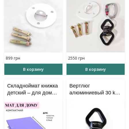
899
грн
2550
грн
В корзину
В корзину
Складноймат книжка
Вертлюг
детский – для дома
алюминиевый 30 kN
150*100*8 см
– машинка вращения