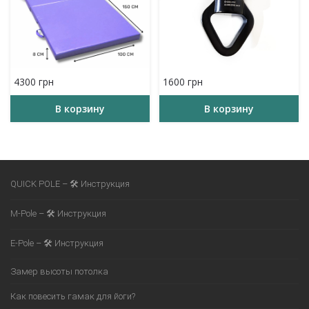
4300
грн
1600
грн
В корзину
В корзину
QUICK POLE – 🛠 Инструкция
M-Pole – 🛠 Инструкция
E-Pole – 🛠 Инструкция
Замер высоты потолка
Как повесить гамак для йоги?