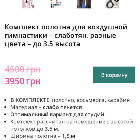
‹
›
Комплект полотна для воздушной
гимнастики – слаботян. разные
цвета – до 3.5 высота
4500
грн
В корзину
Первоначальная
Текущая
3950
грн
цена
цена:
В КОМПЛЕКТЕ:
полотно, восьмерка, карабин
составляла
3950₴.
Материал –
слабо тянется
4500₴.
Оптимальный вариант для студий
Комплект рассчитан на помещение с высотой
потолков
до 3,5 м.
Ширина полотна –
1,5 м