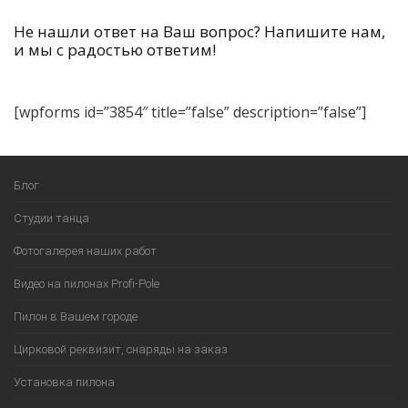
Не нашли ответ на Ваш вопрос? Напишите нам,
и мы с радостью ответим!
[wpforms id=”3854″ title=”false” description=”false”]
Блог
Студии танца
Фотогалерея наших работ
Видео на пилонах Profi-Pole
Пилон в Вашем городе
Цирковой реквизит, снаряды на заказ
Установка пилона