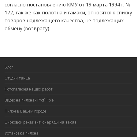
согласно постановлению КМУ от 19 марта 1994 г. №
172, так же как полотна и гамаки, относятся к списку
товаров надлежащего качества, не подлежащих
обмену (возврату).​
Блог
Студии танца
Фотогалерея наших работ
Видео на пилонах Profi-Pole
Пилон в Вашем городе
Цирковой реквизит, снаряды на заказ
Установка пилона