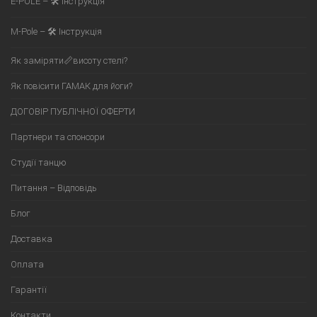
E-POLE – 🛠 Інструкція
M-Pole – 🛠 Інструкція
Як заміряти📏висоту стелі?
Як повісити ГАМАК для йоги?
ДОГОВІР ПУБЛІЧНОЇ ОФЕРТИ
Партнери та спонсори
Студії танцю
Питання – Відповідь
Блог
Доставка
Оплата
Гарантії
Контакти