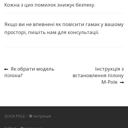
Кожна з цих помилок знижує безпеку.
Якщо ви не впевнені як повісити гамак у вашому
просторі, пишіть нам для консультації.
Навігація
Previous
Next
Як обрати модель
Інструкція з
записів
post:
post:
пілона?
встановлення пілону
M-Pole
QUICK POLE – 🛠 Інструкція