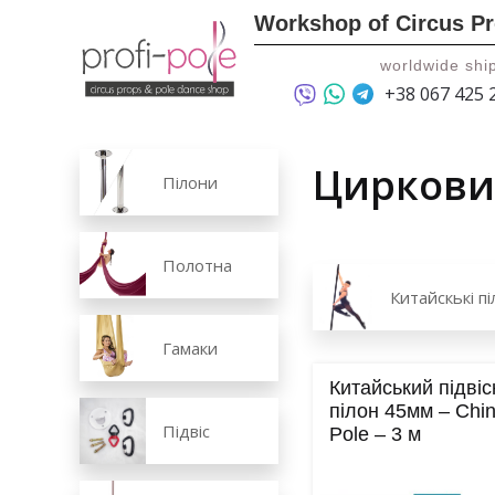
Workshop of Circus P
worldwide shi
+38 067 425 
Циркови
Пілони
Полотна
Китайскькі п
Гамаки
Китайський підві
пілон 45мм – Chi
Підвіс
Pole – 3 м