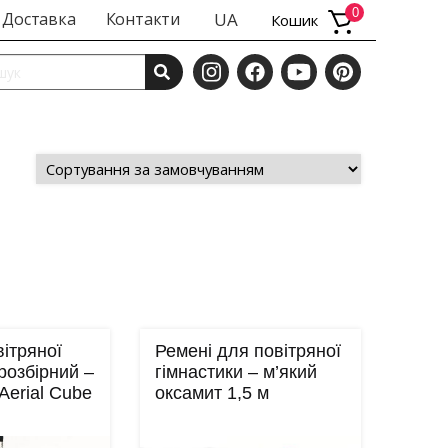
0
Доставка
Контакти
UA
Кошик
вітряної
Ремені для повітряної
розбірний –
гімнастики – м’який
Aerial Cube
оксамит 1,5 м