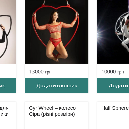
13000
10000
грн
грн
ик
Додати в кошик
Додати 
 для
Cyr Wheel – колесо
Half Sphere
тики
Сіра (різні розміри)