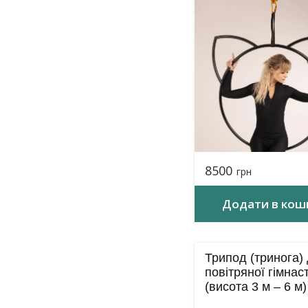
8500
грн
Додати в кош
Трипод (тринога)
повітряної гімнас
(висота 3 м – 6 м)