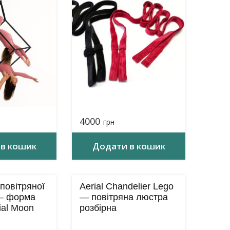
4000
грн
в кошик
Додати в кошик
повітряної
Aerial Chandelier Lego
 – форма
— повітряна люстра
ial Moon
розбірна