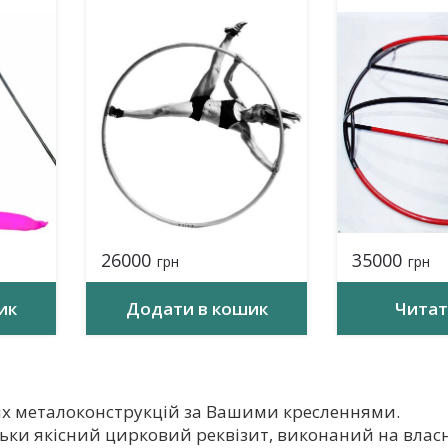
26000
35000
грн
грн
ик
Додати в кошик
Читат
их металоконструкцій за Вашими кресленнями.
ьки якісний цирковий реквізит, виконаний на влас