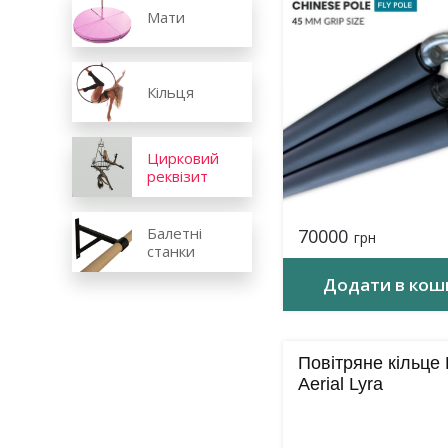
Мати
Кільця
Цирковий
реквізит
Балетні
70000
грн
станки
Додати в кош
Повітряне кільце K
Aerial Lyra