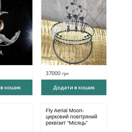
37000
грн
в кошик
Додати в кошик
Fly Aerial Moon-
цирковий повітряний
реквізит “Місяць”