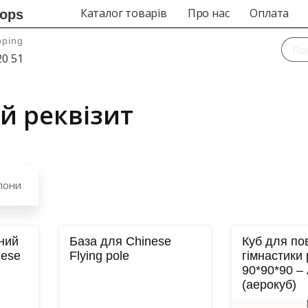
Каталог товарів
Про нас
Оплата
rops
pping
20 51
й реквізит
ілони
сний
База для Chinese
Куб для по
nese
Flying pole
гімнастики 
90*90*90 – 
(аерокуб)