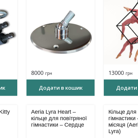
8000
13000
грн
грн
ик
Додати в кошик
Додати 
itty
Aeria Lyra Heart –
Кільце для 
кільце для повітряної
гімнастики
гімнастики – Сердце
місяця (Aer
Lyra)