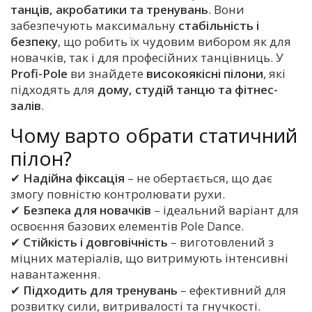
танців, акробатики та тренувань
. Вони
забезпечують максимальну
стабільність і
безпеку
, що робить їх чудовим вибором як для
новачків, так і для професійних танцівниць. У
Profi-Pole
ви знайдете
високоякісні пілони
, які
підходять для
дому, студій танцю та фітнес-
залів
.
Чому варто обрати статичний
пілон?
✔
Надійна фіксація
– не обертається, що дає
змогу повністю контролювати рухи.
✔
Безпека для новачків
– ідеальний варіант для
освоєння базових елементів Pole Dance.
✔
Стійкість і довговічність
– виготовлений з
міцних матеріалів, що витримують інтенсивні
навантаження.
✔
Підходить для тренувань
– ефективний для
розвитку сили, витривалості та гнучкості.