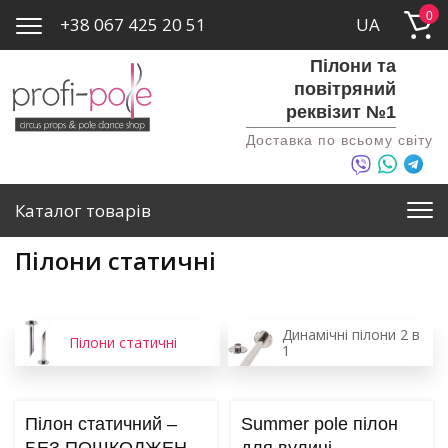
0
+38 067 425 20 51
UA
Пілони та
повітряний
реквізит №1
Доставка по всьому світу
Каталог товарів
Пілони статичні
Динамічні пілони 2 в
Пілони статичні
1
Пілон статичний –
Summer pole пілон