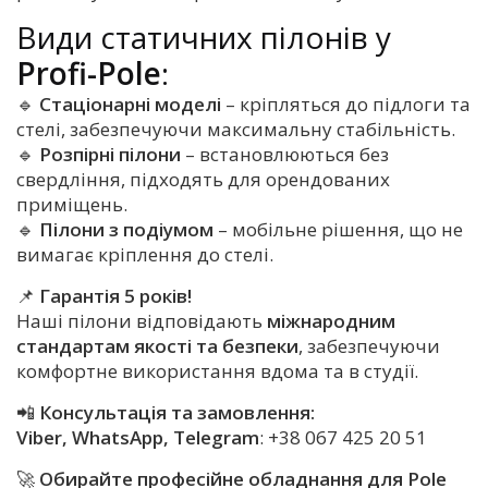
Види статичних пілонів у
Profi-Pole
:
🔹
Стаціонарні моделі
– кріпляться до підлоги та
стелі, забезпечуючи максимальну стабільність.
🔹
Розпірні пілони
– встановлюються без
свердління, підходять для орендованих
приміщень.
🔹
Пілони з подіумом
– мобільне рішення, що не
вимагає кріплення до стелі.
📌
Гарантія 5 років!
Наші пілони відповідають
міжнародним
стандартам якості та безпеки
, забезпечуючи
комфортне використання вдома та в студії.
📲
Консультація та замовлення:
Viber, WhatsApp, Telegram
:
+38 067 425 20 51
🚀
Обирайте професійне обладнання для Pole