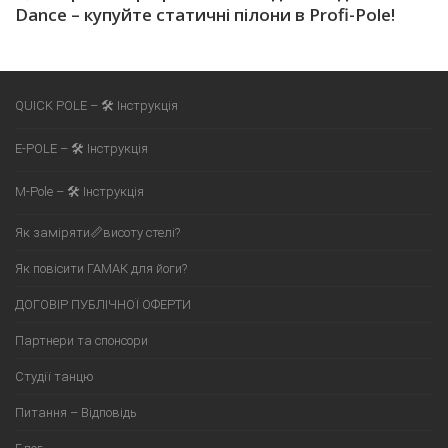
Dance – купуйте статичні пілони в Profi-Pole!
QUICK POLE – 🛠 Інструкція
E-POLE – 🛠 Інструкція
M-Pole – 🛠 Інструкція
Як заміряти📏висоту стелі?
Як повісити ГАМАК для йоги?
ДОГОВІР ПУБЛІЧНОЇ ОФЕРТИ
Партнери та спонсори
Студії танцю
Питання – Відповідь