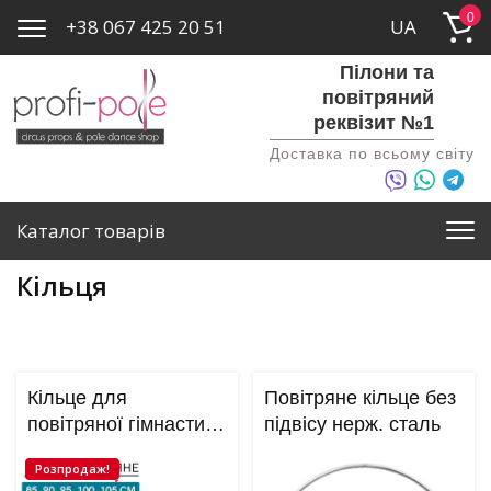
0
+38 067 425 20 51
UA
Пілони та
повітряний
реквізит №1
Доставка по всьому світу
Каталог товарів
Кільця
Кільце для
Повітряне кільце без
повітряної гімнастики
підвісу нерж. сталь
ПОСИЛИНЕ PRO –
Розпродаж!
85, 90, 95, 100, 105