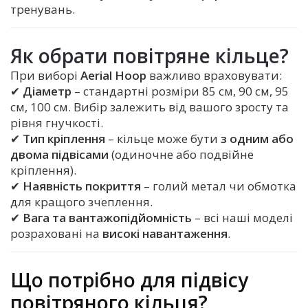
тренувань.
Як обрати повітряне кільце?
При виборі
Aerial Hoop
важливо враховувати:
✔
Діаметр
– стандартні розміри 85 см, 90 см, 95
см, 100 см. Вибір залежить від вашого зросту та
рівня гнучкості.
✔
Тип кріплення
– кільце може бути
з одним або
двома підвісами
(одиночне або подвійне
кріплення).
✔
Наявність покриття
– голий метал чи обмотка
для кращого зчеплення.
✔
Вага та вантажопідйомність
– всі наші моделі
розраховані на
високі навантаження
.
Що потрібно для підвісу
повітряного кільця?