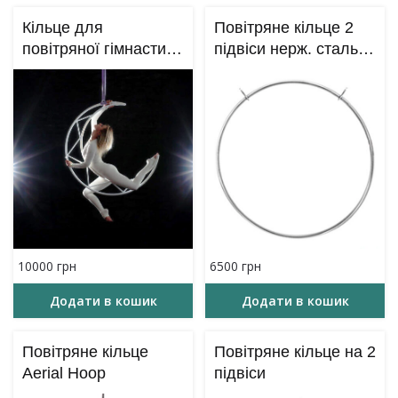
Кільце для
Повітряне кільце 2
повітряної гімнастики
підвіси нерж. сталь –
– форма місяця
90 см
(Aerial Moon Lyra)
10000
грн
6500
грн
Додати в кошик
Додати в кошик
Повітряне кільце
Повітряне кільце на 2
Aerial Hoop
підвіси