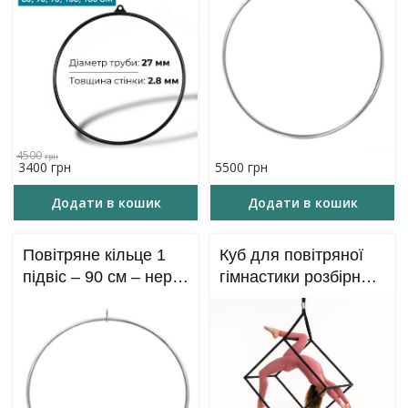
см – 1 підвіс
4500
грн
Оригінальна
Поточна
3400
грн
5500
грн
ціна:
ціна:
4500₴.
3400₴.
Додати в кошик
Додати в кошик
Повітряне кільце 1
Куб для повітряної
підвіс – 90 см – нерж.
гімнастики розбірний
сталь
– 90*90*90 – Aerial
Cube (аерокуб)