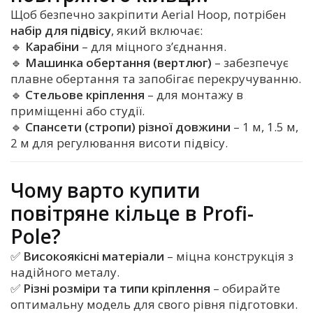
Щоб безпечно закріпити Aerial Hoop, потрібен
набір для підвісу
, який включає:
🔹
Карабіни
– для міцного з’єднання.
🔹
Машинка обертання (вертлюг)
– забезпечує
плавне обертання та запобігає перекручуванню.
🔹
Стельове кріплення
– для монтажу в
приміщенні або студії.
🔹
Спансети (стропи) різної довжини
– 1 м, 1.5 м,
2 м для регулювання висоти підвісу.
Чому варто купити
повітряне кільце в Profi-
Pole?
✅
Високоякісні матеріали
– міцна конструкція з
надійного металу.
✅
Різні розміри та типи кріплення
– обирайте
оптимальну модель для свого рівня підготовки.