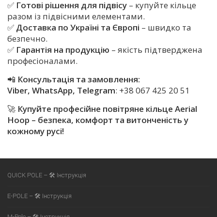
✅
Готові рішення для підвісу
– купуйте кільце
разом із підвісними елементами.
✅
Доставка по Україні та Європі
– швидко та
безпечно.
✅
Гарантія на продукцію
– якість підтверджена
професіоналами.
📲
Консультація та замовлення:
Viber, WhatsApp, Telegram
:
+38 067 425 20 51
🚀
Купуйте професійне повітряне кільце Aerial
Hoop – безпека, комфорт та витонченість у
кожному русі!
QUICK POLE – 🛠 Інструкція
E-POLE – 🛠 Інструкція
M-Pole – 🛠 Інструкція