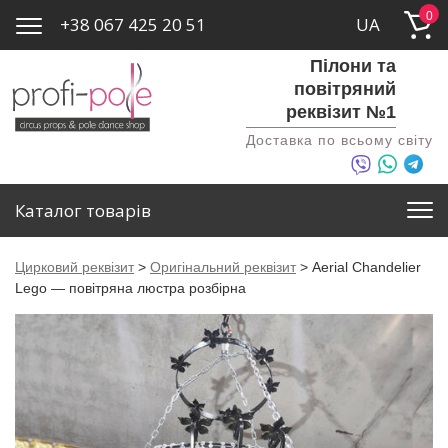
0
+38 067 425 20 51
UA
Пілони та
повітряний
реквізит №1
Доставка по всьому світу
Каталог товарів
Цирковий реквізит
>
Оригінальний реквізит
>
Aerial Chandelier
Lego — повітряна люстра розбірна