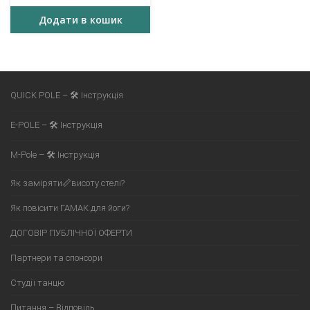
Додати в кошик
QUICK POLE – 🛠 Інструкція
E-POLE – 🛠 Інструкція
M-Pole – 🛠 Інструкція
Як заміряти📏висоту стелі?
Як повісити ГАМАК для йоги?
ДОГОВІР ПУБЛІЧНОЇ ОФЕРТИ
Партнери та спонсори
Студії танцю
Питання – Відповідь