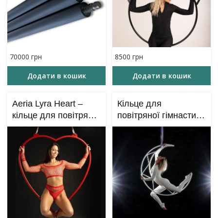
70000
грн
8500
грн
Додати в кошик
Додати в кошик
Aeria Lyra Heart –
Кільце для
кільце для повітряної
повітряної гімнастики
гімнастики – Сердце
– форма місяця
(Aerial Moon Lyra)