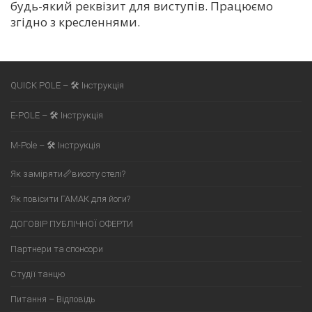
будь-який реквізит для виступів. Працюємо
згідно з кресленнями.
QUICK POLE – 🛠 Інструкція
E-POLE – 🛠 Інструкція
M-Pole – 🛠 Інструкція
Як заміряти📏висоту стелі?
Як повісити ГАМАК для йоги?
ДОГОВІР ПУБЛІЧНОЇ ОФЕРТИ
Партнери та спонсори
Студії танцю
Питання – Відповідь