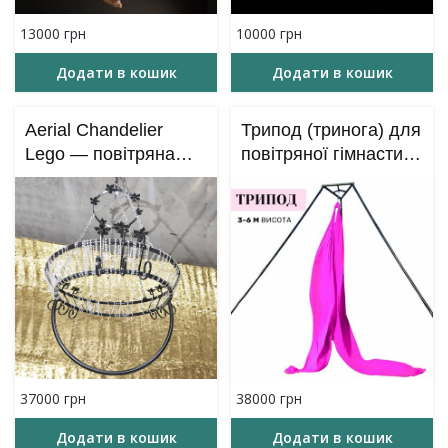
13000
грн
10000
грн
Додати в кошик
Додати в кошик
Aerial Chandelier
Трипод (тринога) для
Lego — повітряна
повітряної гімнастики
люстра розбірна
(висота 3 м – 6 м)
37000
грн
38000
грн
Додати в кошик
Додати в кошик