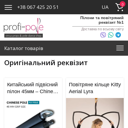
0
+38 067 425 20 51
UA
Пілони та повітряний
реквізит №1
Доставка по всьому світу
Каталог товарів
Оригінальний реквізит
Китайський підвісний
Повітряне кільце Kitty
пілон 45мм – Chinese
Aerial Lyra
Pole – 3 м