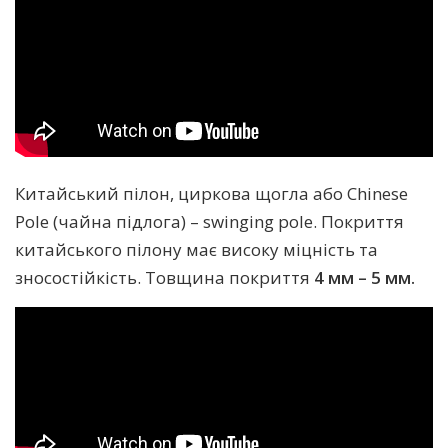
Китайський пілон, циркова щогла або Chinese
Pole (чайна підлога) – swinging pole. Покриття
китайського пілону має високу міцність та
зносостійкість. Товщина покриття
4 мм – 5 мм.