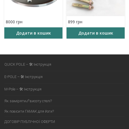
8000
грн
899
грн
Додати в кошик
Додати в кошик
QUICK POLE – 🛠 Інструкція
E-POLE – 🛠 Інструкція
M-Pole – 🛠 Інструкція
Як заміряти📏висоту стелі?
Як повісити ГАМАК для йоги?
ДОГОВІР ПУБЛІЧНОЇ ОФЕРТИ