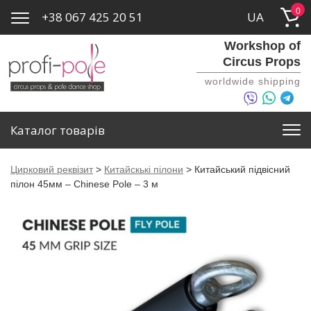
0
+38 067 425 20 51
UA
Workshop of
Circus Props
worldwide shipping
Каталог товарів
Цирковий реквізит
>
Китайскькі пілони
>
Китайський підвісний
пілон 45мм – Chinese Pole – 3 м