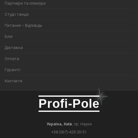
Партнери та спонсори
Студії танцю
Питання – Відповідь
Блог
Доставка
Оплата
Гарантії
Контакти
Profi-Pole
Україна, Київ
, пр. Науки
+38 (067)-425-20-51