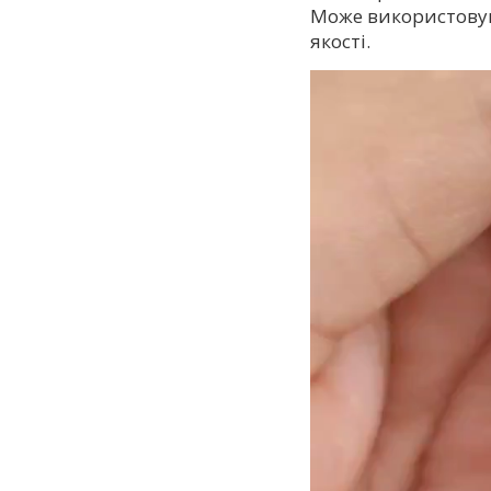
Може використовув
якості.
Відеопрогравач