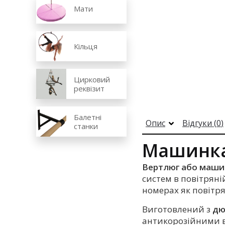
Мати
Кільця
Цирковий
реквізит
Балетні
Опис
Відгуки (
0
)
станки
Машинка
Вертлюг або маши
систем в повітряні
номерах як повітрян
Виготовлений з
дю
антикорозійними в