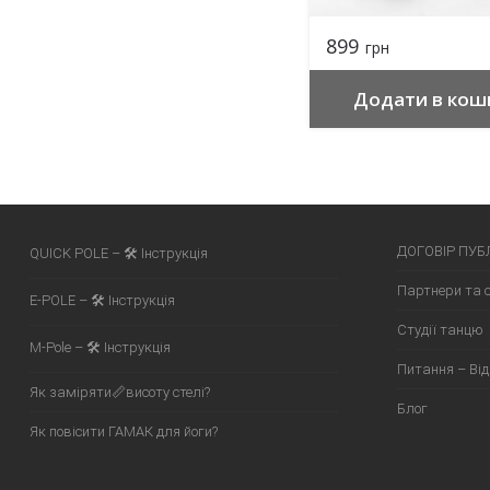
899
грн
Додати в кош
ДОГОВІР ПУБ
QUICK POLE – 🛠 Інструкція
Партнери та 
E-POLE – 🛠 Інструкція
Студії танцю
M-Pole – 🛠 Інструкція
Питання – Від
Як заміряти📏висоту стелі?
Блог
Як повісити ГАМАК для йоги?