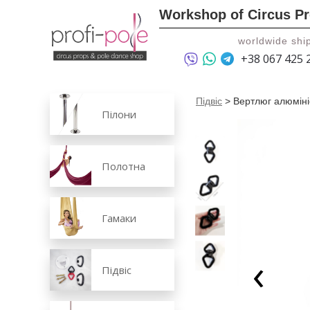
Workshop of Circus P
worldwide shi
+38 067 425 
Підвіс
>
Вертлюг алюміні
Пілони
‹
Полотна
Гамаки
Підвіс
›