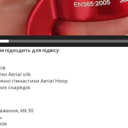
 підходить для підвісу:
ків
н Aerial silk
ряної гімнастики Aerial Hoop
них снарядів
аження, kN 30
ь
ole