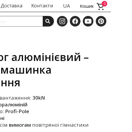
0
Доставка
Контакти
UA
Кошик
г алюмінієвий –
– машинка
ання
авантаження:
30kN
ралюміній
о:
Profi-Pole
ні
сім
вимогам
повітряної гімнастики