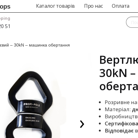
Каталог товарів
Про нас
Оплата
rops
pping
20 51
євий – 30kN – машинка обертання
Вертлю
30kN 
оберт
Розривне н
Матеріал:
дю
Виробництв
Сертифікова
Відповідає
в