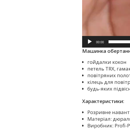
00:00
Машинка обертання
гойдалки кокон
петель TRX, гама
повітряних полоте
кілець для повіт
будь-яких підвіс
Характеристики:
Розривне навант
Матеріал: дюрал
Виробник: Profi-P