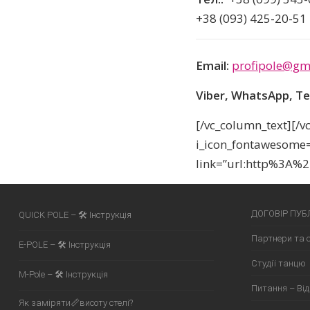
+38 (093) 425-20-51
Email:
profipole@gm
Viber,
WhatsApp, T
[/vc_column_text][/
i_icon_fontawesome=
link=”url:http%3A%2
ДОГОВІР ПУБ
QUICK POLE – 🛠 Інструкція
Партнери та 
E-POLE – 🛠 Інструкція
Студії танцю
M-Pole – 🛠 Інструкція
Питання – Від
Як заміряти📏висоту стелі?