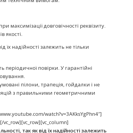
шим технічним вимогам.
ри максимізації довговічності реквізиту.
в якості.
ід їх надійності залежить не тільки
ь періодичної повірки. У гарантійні
говування.
умовані пілони, трапеція, гойдалки і не
іпуляцій з правильними геометричними
s://www.youtube.com/watch?v=3AKksYgPhn4″]
[/vc_row][vc_row][vc_column]
ьності, так як від їх надійності залежить