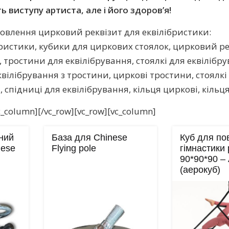
ь виступу артиста, але і його здоров’я!
овлення цирковий реквізит для еквілібристики:
бристики, кубики для циркових стоялок, цирковий рек
 тростини для еквілібрування, стоялкі для еквілібру
 еквілібрування з тростини, циркові тростини, стоялк
 спідниці для еквілібрування, кільця циркові, кільця 
c_column][/vc_row][vc_row][vc_column]
сний
База для Chinese
Куб для по
nese
Flying pole
гімнастики 
90*90*90 – 
(аерокуб)