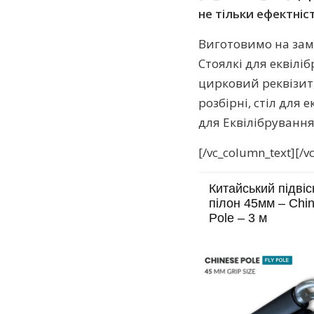
не тільки ефектніст
Виготовимо на зам
Стоялкі для еквілі
цирковий реквізит,
розбірні, стіл для
для Еквілібрування,
[/vc_column_text][/v
Китайський підві
пілон 45мм – Chi
Pole – 3 м