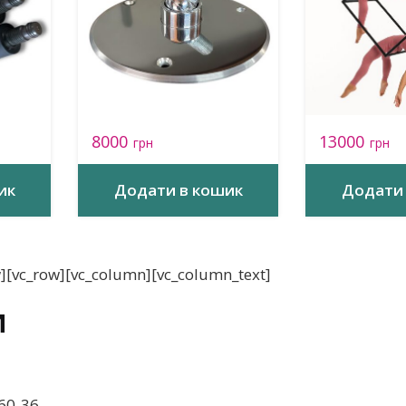
8000
13000
грн
грн
ик
Додати в кошик
Додати 
w][vc_row][vc_column][vc_column_text]
и
-60-36