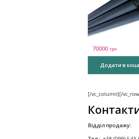
70000
грн
Додати в кош
[/vc_column][/vc_ro
Контакт
Відділ продажу:
Тел.:
+38 (099) 543