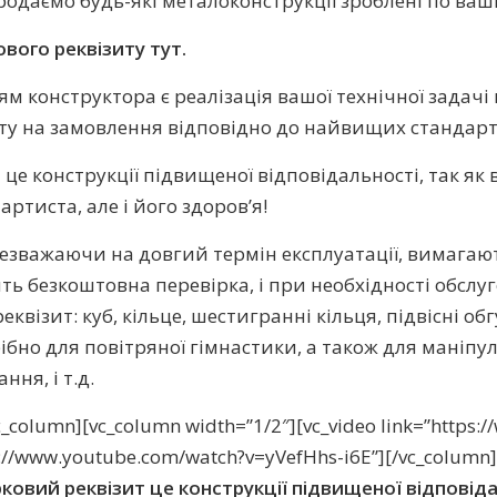
родаємо будь-які металоконструкції зроблені по ва
вого реквізиту тут.
 конструктора є реалізація вашої технічної задачі п
ту на замовлення відповідно до найвищих стандарті
це конструкції підвищеної відповідальності, так як в
артиста, але і його здоров’я!
незважаючи на довгий термін експлуатації, вимагают
ть безкоштовна перевірка, і при необхідності обслу
візит: куб, кільце, шестигранні кільця, підвісні обг
рібно для повітряної гімнастики, а також для ман
ня, і т.д.
vc_column][vc_column width=”1/2″][vc_video link=”http
ps://www.youtube.com/watch?v=yVefHhs-i6E”][/vc_column]
ковий реквізит це конструкції підвищеної відповідал