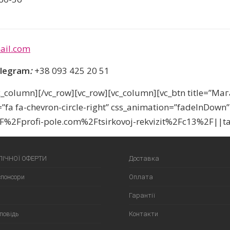
ail.com
elegram
:
+38 093 425 20 51
vc_column][/vc_row][vc_row][vc_column][vc_btn title=”М
”fa fa-chevron-circle-right” css_animation=”fadeInDown”
F%2Fprofi-pole.com%2Ftsirkovoj-rekvizit%2Fc13%2F||ta
ЛІЧНОЇ ОФЕРТИ
Доставка
спонсори
Оплата
Гарантії
повідь
Контакти