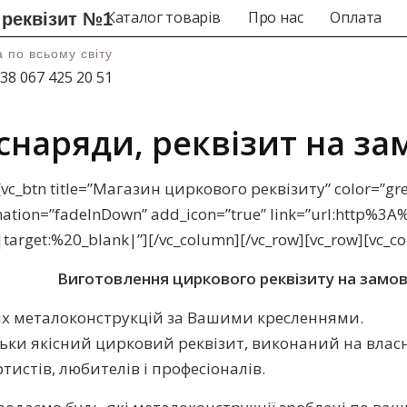
Каталог товарів
Про нас
Оплата
 реквізит №1
 по всьому світу
38 067 425 20 51
снаряди, реквізит на з
[vc_btn title=”Магазин циркового реквізиту” color=”gre
nimation=”fadeInDown” add_icon=”true” link=”url:http%3
target:%20_blank|”][/vc_column][/vc_row][vc_row][vc_co
Виготовлення циркового реквізиту на замовл
их металоконструкцій за Вашими кресленнями.
ьки якісний цирковий реквізит, виконаний на влас
ртистів, любителів і професіоналів.