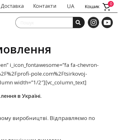
0
Доставка
Контакти
UA
Кошик
амовлення
en” i_icon_fontawesome=”fa fa-chevron-
A%2F%2Fprofi-pole.com%2Ftsirkovoj-
lumn width=”1/2″][vc_column_text]
ення в Україні.
ному виробництві. Відправляємо по