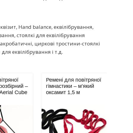
візит, Hand balance, еквілібрування,
вання, стоялкі для еквілібрування
і акробатичні, циркові тростини-стоялкі
для еквілібрування і т.д.
вітряної
Ремені для повітряної
розбірний –
гімнастики – м’який
Aerial Cube
оксамит 1,5 м