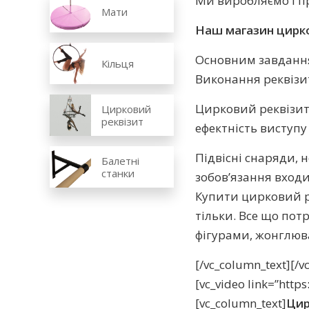
Ми виробляємо і п
Мати
Наш магазин цирко
Основним завданням
Кільця
Виконання реквізи
Цирковий реквізит 
Цирковий
реквізит
ефектність виступу 
Підвісні снаряди, 
Балетні
станки
зобов’язання входи
Купити цирковий рек
тільки. Все що пот
фігурами, жонглюван
[/vc_column_text][/
[vc_video link=”htt
[vc_column_text]
Цир