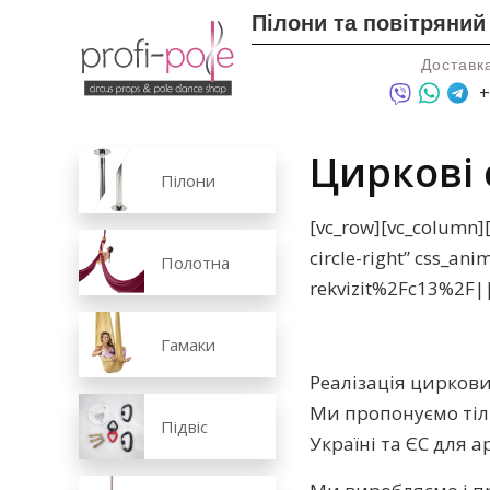
Пілони та повітряний
Доставка
+
Циркові 
Пілони
[vc_row][vc_column]
circle-right” css_a
Полотна
rekvizit%2Fc13%2F||
Гамаки
Реалізація цирков
Ми пропонуємо тіл
Підвіс
Україні та ЄС для а