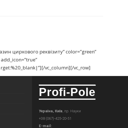
агазин циркового реквізиту” color=”green”
 add_icon=”true”
rget:%20_blank|”][/vc_column][/vc_row]
Profi-Pole
Україна, Київ
, пр. Науки
+38 (067)-425-20-51
E-mail: